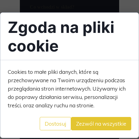
Co wchodzi w skład?
→ Funkcje Basic
Zgoda na pliki
→ Komunikacja
cookie
→ Projekty
→ Gratisy
Cookies to małe pliki danych, które są
→ Raporty
przechowywane na Twoim urządzeniu podczas
przeglądania stron internetowych. Używamy ich
do poprawy działania serwisu, personalizacji
treści, oraz analizy ruchu na stronie.
Profil Premium
Kompleksowe rozwiązanie dla
Dostosuj
Zezwól na wszystkie
wymagających twórców,