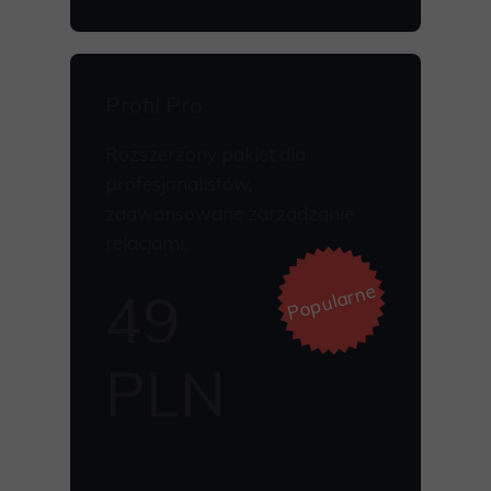
Profil Pro
Rozszerzony pakiet dla
profesjonalistów,
zaawansowane zarządzanie
relacjami.
Popularne
49
PLN