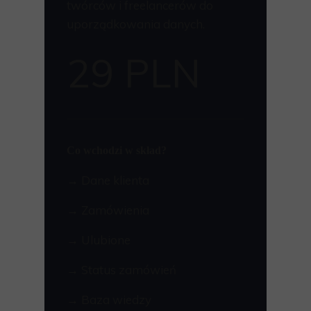
twórców i freelancerów do
uporządkowania danych.
29 PLN
Co wchodzi w skład?
→ Dane klienta
→ Zamówienia
→ Ulubione
→ Status zamówień
→ Baza wiedzy