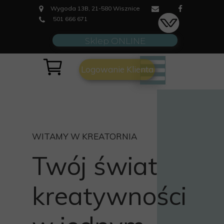
Wygoda 13B, 21-580 Wisznice
501 666 671
Sklep ONLINE
Logowanie Klienta
WITAMY W KREATORNIA
Twój świat
kreatywności