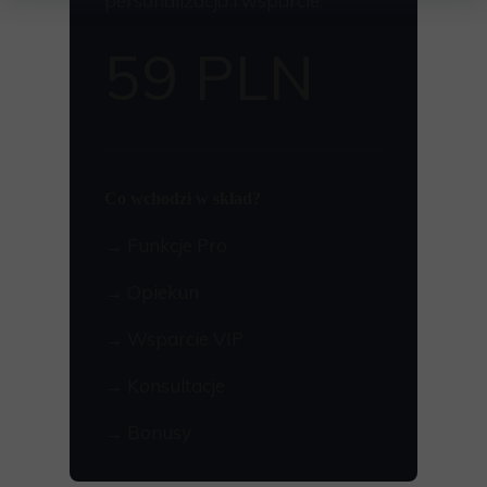
personalizacja i wsparcie.
59 PLN
Co wchodzi w skład?
→ Funkcje Pro
→ Opiekun
→ Wsparcie VIP
→ Konsultacje
→ Bonusy