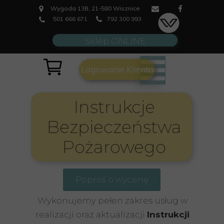
Wygoda 13B, 21-580 Wisznice
501 666 671
792 300 993
Sklep ONLINE
Logowanie Klienta
Instrukcje
Bezpieczeństwa
Pożarowego
Poproś o wycenę
Wykonujemy pełen zakres usług w
realizacji oraz aktualizacji
Instrukcji