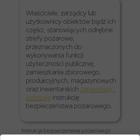
Właściciele, zarządcy lub
użytkownicy obiektów bądź ich
części, stanowiących odrębne
strefy pożarowe,
przeznaczonych do
wykonywania funkcji
użyteczności publicznej,
zamieszkania zbiorowego,
produkcyjnych, magazynowych
oraz inwentarskich
zapewniają i
wdrażają
instrukcję
bezpieczeństwa pożarowego.
Instrukcja bezpieczeństwa pożarowego
powinna zawierać m.in. następujące