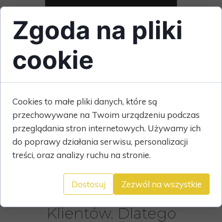
Zgoda na pliki
cookie
Karolina Ciok
Cookies to małe pliki danych, które są
Asystent Projektanta
przechowywane na Twoim urządzeniu podczas
przeglądania stron internetowych. Używamy ich
karolina@biuroprojektowewygoda.pl
do poprawy działania serwisu, personalizacji
treści, oraz analizy ruchu na stronie.
"Najważniejsze jest
Dostosuj
Zezwól na wszystkie
dla nas zadowolenie
Klientów. Dlatego