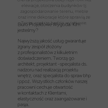
elewacje, otoczenia budynków tj.
zagospodarowanie terenu, meble
oraz inne dekoracje które sprawią że
Twoje wnętrze będzie wyjątkowe.
Biuro Projektowe Wygoda. Kim
jesteśmy?
Najwyższą jakość usług gwarantuje
zgrany zespół złożony
z profesjonalistów z kilkuletnim
doświadczeniem. Tworzą go
architekt, projektant -specjalista ds.
nadzoru nad realizacją projektu
wnętrz, oraz specjalista do spraw bhp
i ppoż. Wszystkich członków naszej
pracowni cechuje otwartość
w kontaktach z Klientami,
elastyczność oraz zaangażowanie i
pasja.