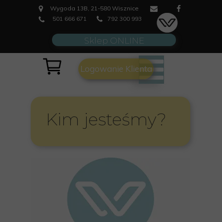
Wygoda 13B, 21-580 Wisznice
501 666 671
792 300 993
Sklep ONLINE
Logowanie Klienta
Kim jesteśmy?