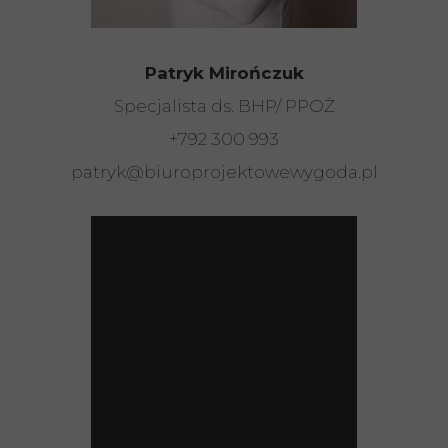
Patryk Mirończuk
Specjalista ds. BHP/ PPOŻ
+792 300 993
patryk@biuroprojektowewygoda.pl