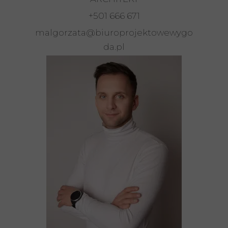
+501 666 671
malgorzata@biuroprojektowewygo
da.pl