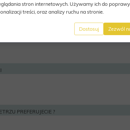
glądania stron internetowych. Używamy ich do poprawy 
onalizacji treści, oraz analizy ruchu na stronie.
Dostosuj
Zezwól n
RZEWANIA ZASTOSOWANY JEST W POMIESZCZENIACH?
I
ETRZU PREFERUJECIE ?