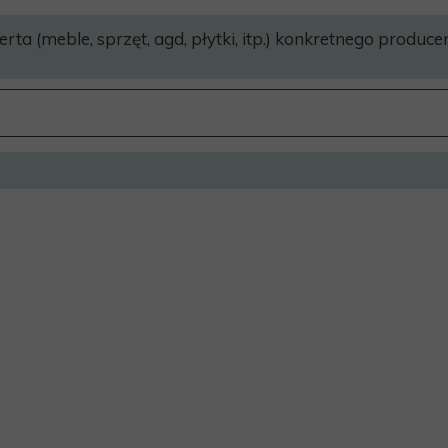
ferta (meble, sprzęt, agd, płytki, itp.) konkretnego producen