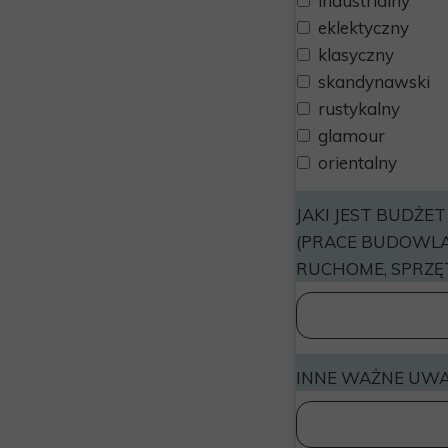
industrialny
eklektyczny
klasyczny
skandynawski
rustykalny
glamour
orientalny
JAKI JEST BUDŻE
(PRACE BUDOWLA
RUCHOME, SPRZĘT
INNE WAŻNE UWAG