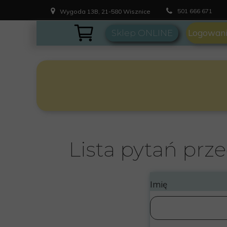
501 666 671
Wygoda 13B, 21-580 Wisznice
Logowanie
Sklep ONLINE
Lista pytań prz
Imię