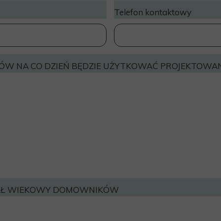
Telefon kontaktowy
ÓW NA CO DZIEŃ BĘDZIE UŻYTKOWAĆ PROJEKTOWAN
IAŁ WIEKOWY DOMOWNIKÓW