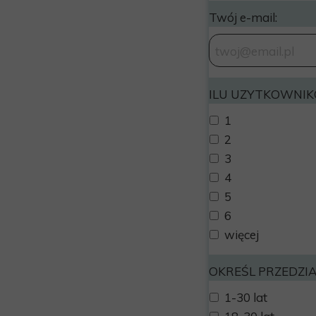
Twój e-mail:
ILU UZYTKOWNIK
1
2
3
4
5
6
więcej
OKREŚL PRZEDZ
1-30 lat