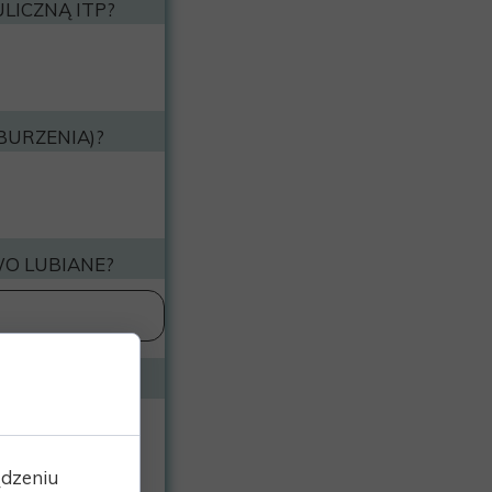
LICZNĄ ITP?
BURZENIA)?
WO LUBIANE?
ądzeniu