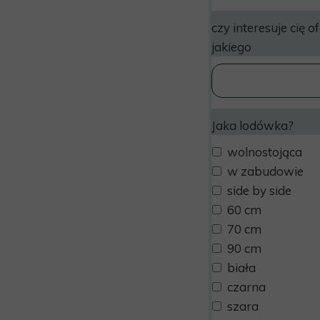
czy interesuje cię o
jakiego
Jaka lodówka?
wolnostojąca
w zabudowie
side by side
60 cm
70 cm
90 cm
biała
czarna
szara